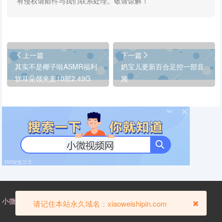
有侵权请邮件与我们联系处理。敬请谅解！
上一篇
下一篇
其实不是椰子啦ASMR福利
奶宝儿更新百合足控一部音
软耳朵领夹麦10部2.49G
频
小微视频网，xiaoweishipin.com——国内小微视频门户网站。
请记住本站永久域名：xiaoweishipin.com
-
-
ICP备
关于我们
版权处理