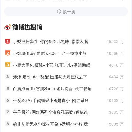
频
换一换
小梨捏捏弹性+你的圈圈儿黑珠+霜霜入眠
15232 万
+小肉咕咕肥囤黑毛黑虎
小灿瑜伽课+鹿鹿沄7.06 二合一摸摸小熊
10566 万
+港清助眠耶吊带裙头纱+小羊喵
小鹿大困包 摄舔+小羽 张开进来+港清助眠
4646 万
耶吊带不遮乃+沛沛捏捏揉揉
沛沛 定制+doki醒醒 臣服与大哥巨根之下
9434 万
私人定制+港清助眠耶 连体皮衣各种倒计时
白鹿姬自卫+塞满Sama 短片提督+桃宝爱睡
10729 万
觉捏 真孔粉黑豆
张爱玲2V+千鹤躺采小鸡是真小+网红系列
10139 万
阿黑颜+小羊喵 这套内搭哥哥
亭子黑丝+网红系列全洛真孔深喉+程皖该
3835 万
睡觉啦神秘六 s难道我是+Bob1啵啵
婉儿别闹无水印抚摸耳朵 +透明小裤裤 玩
15095 万