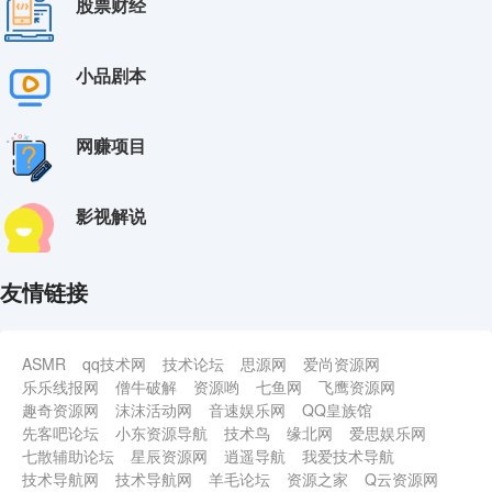
股票财经
中视频3.0.冷知识赛道：每天半小时轻松日赚300+【揭秘】
11-28
短视频带货月入过万新手小白都适合的项目一部手机可操作【揭秘】
11-28
小品剧本
有道词典前景无限的新图文搬运平台正在红利期流量巨大【揭秘】
11-28
视频号引流变现系统，视频号引流变现的底层逻辑+人性规律
11-28
网赚项目
每天两小时靠卖轻奢潮牌日入过千月入过万小白也能轻松上手【揭秘】
11-28
流量卡躺赚项目小白友好开设后台实现被动收益只要出卡就能一直赚钱利润高昂【揭秘】
11-28
影视解说
友情链接
ASMR
qq技术网
技术论坛
思源网
爱尚资源网
乐乐线报网
僧牛破解
资源哟
七鱼网
飞鹰资源网
趣奇资源网
沫沫活动网
音速娱乐网
QQ皇族馆
先客吧论坛
小东资源导航
技术鸟
缘北网
爱思娱乐网
七散辅助论坛
星辰资源网
逍遥导航
我爱技术导航
技术导航网
技术导航网
羊毛论坛
资源之家
Q云资源网