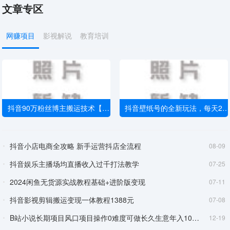
文章专区
网赚项目
影视解说
教育培训
抖音90万粉丝博主搬运技术【揭秘】
抖音壁纸号的全新玩法，每天2小时，一个月搞万把块等多个项目
抖音小店电商全攻略 新手运营抖店全流程
08-09
抖音娱乐主播场均直播收入过千打法教学
07-25
2024闲鱼无货源实战教程基础+进阶版变现
07-11
抖音影视剪辑搬运变现一体教程1388元
07-08
B站小说长期项目风口项目操作0难度可做长久生意年入10W+【揭秘】
12-19