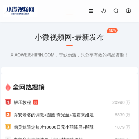
NEW
小微视频网-最新发布
XIAOWEISHIPIN.COM，宁缺勿滥，只分享有效的精品资源！
解压教程
20990 万
顶
乔安老婆的调教+圈圈 珠光丝+霜霜来姐姐
8839 万
的电台入睡吧 安眠电台「特别版
幽灵妹限定短片10000日元小羽舔屏+酥酥
1079 万
学姐7月甜耳小修女+酥酥学姐赖床小女友