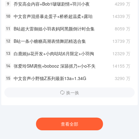
具入+4A小音频 865M
乔安高会内容+Bob1啵啵剧情+羽川小夜
4299 万
Sayo+腿腿+QIUQIUUN 限定9 甜麦
中文音声混搭暴走蛋子+桥桥超温柔+露珀
14339 万
塔6A
B站超大雷御姐小羽表妈阿黑颜倒计时合集
8059 万
5v+997 MB
B站一条小糖糖高潮表情舞蹈精选合集
13739 万
30v+2.8G
白鹿姬ju花开发+小肉咕咕6月限定+小羽掏
12329 万
耳+网红系列摄甜口水
张爱玲SM调焦+bobooz 深舔抓乃+小o不失
14155 万
眠紫色学妹+网红系列
中文音声小野猫Z系列最新13a+1.34G
3290 万
换一换
查看全部