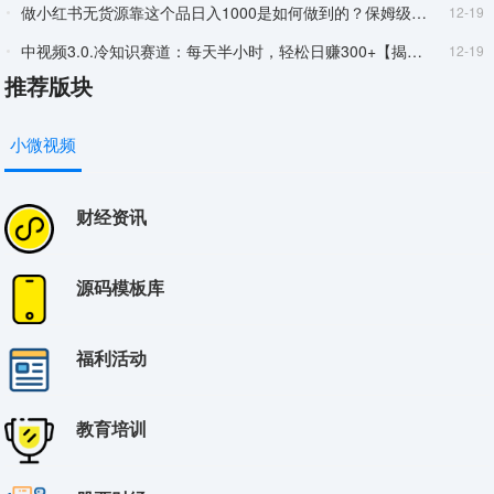
做小红书无货源靠这个品日入1000是如何做到的？保姆级教学超级蓝海赛道【揭秘】
12-19
中视频3.0.冷知识赛道：每天半小时，轻松日赚300+【揭秘】
12-19
推荐版块
短视频带货月入过万新手小白都适合的项目一部手机可操作【揭秘】
12-19
有道词典前景无限的新图文搬运平台正在红利期流量巨大【揭秘】
12-19
小微视频
视频号引流变现系统视频号引流变现的底层逻辑+人性规律
12-19
每天两小时靠卖轻奢潮牌日入过千月入过万小白也能轻松上手【揭秘】
12-19
财经资讯
流量卡躺赚项目小白友好开设后台实现被动收益只要出卡就能一直赚钱利润高昂【揭秘】
12-19
靠PS月入过万小白做这个赛道很吃香每天两小时简单轻松且暴利【揭秘】
12-19
源码模板库
交个朋友·视频号实操运营课，​3招让你冷启动成功流量爆发，单场直播迅速打爆直播间
12-19
福利活动
美团商家无限撸金不注册不拉人不推广只要有时间一天100单也可以【揭秘】
11-28
小红书冷门高利润带货项目无脑搬运一部手机实现日入500+【揭秘】
11-28
教育培训
B站小说长期项目风口项目操作0难度可做长久生意年入10W+【揭秘】
11-28
做小红书无货源靠这个品日入1000是如何做到的？保姆级教学超级蓝海赛道【揭秘】
11-28