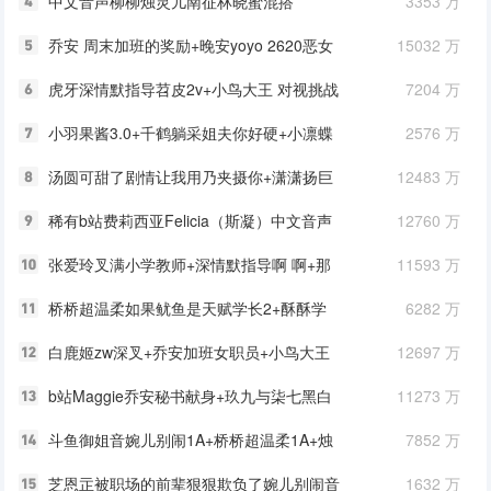
中文音声柳柳烛灵儿南征林晓蜜混搭
3353 万
的轻言软语撒娇
12A/2.3G
乔安 周末加班的奖励+晚安yoyo 2620恶女
15032 万
妈妈羞辱+NN略施小计限定
虎牙深情默指导苕皮2v+小鸟大王 对视挑战
7204 万
新系列+NN略施小计 神秘1 嫌弃脸手搓麦
小羽果酱3.0+千鹤躺采姐夫你好硬+小凛蝶
2576 万
子 全脸咬耳朵和恶龙咆哮
汤圆可甜了剧情让我用乃夹摄你+潇潇扬巨
12483 万
茹+虎牙深情默指导
稀有b站费莉西亚Felicia（斯凝）中文音声
12760 万
助眠剧情系列22A
张爱玲叉满小学教师+深情默指导啊 啊+那
11593 万
我去睡觉了红色女仆
桥桥超温柔如果鱿鱼是天赋学长2+酥酥学
6282 万
姐深夜突击查房 督察姐姐的专属哄睡
白鹿姬zw深叉+乔安加班女职员+小鸟大王
12697 万
吊带袜+酥酥学姐护士姐姐的全身
b站Maggie乔安秘书献身+玖九与柒七黑白
11273 万
双管+ 舔舔+晚安yoyo
斗鱼御姐音婉儿别闹1A+桥桥超温柔1A+烛
7852 万
灵儿3A最新作品5A
芝恩㱏被职场的前辈狠狠欺负了婉儿别闹音
1632 万